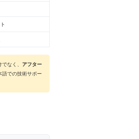
スト
性
けでなく、
アフター
本語での技術サポー