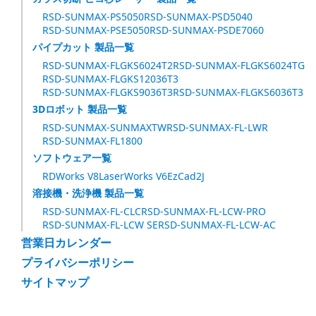
RSD-SUNMAX-PS5050
RSD-SUNMAX-PSD5040
RSD-SUNMAX-PSE5050
RSD-SUNMAX-PSDE7060
パイプカット 製品一覧
RSD-SUNMAX-FLGKS6024T2
RSD-SUNMAX-FLGKS6024TG
RSD-SUNMAX-FLGKS12036T3
RSD-SUNMAX-FLGKS9036T3
RSD-SUNMAX-FLGKS6036T3
3Dロボット 製品一覧
RSD-SUNMAX-SUNMAXTW
RSD-SUNMAX-FL-LWR
RSD-SUNMAX-FL1800
ソフトウェア一覧
RDWorks V8
LaserWorks V6
EzCad2J
溶接機・洗浄機 製品一覧
RSD-SUNMAX-FL-CLC
RSD-SUNMAX-FL-LCW-PRO
RSD-SUNMAX-FL-LCW SE
RSD-SUNMAX-FL-LCW-AC
営業日カレンダー
プライバシーポリシー
サイトマップ