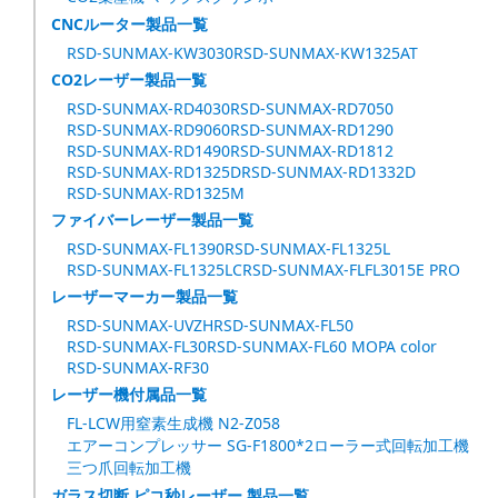
CNCルーター製品一覧
RSD-SUNMAX-KW3030
RSD-SUNMAX-KW1325AT
CO2レーザー製品一覧
RSD-SUNMAX-RD4030
RSD-SUNMAX-RD7050
RSD-SUNMAX-RD9060
RSD-SUNMAX-RD1290
RSD-SUNMAX-RD1490
RSD-SUNMAX-RD1812
RSD-SUNMAX-RD1325D
RSD-SUNMAX-RD1332D
RSD-SUNMAX-RD1325M
ファイバーレーザー製品一覧
RSD-SUNMAX-FL1390
RSD-SUNMAX-FL1325L
RSD-SUNMAX-FL1325LC
RSD-SUNMAX-FLFL3015E PRO
レーザーマーカー製品一覧
RSD-SUNMAX-UVZH
RSD-SUNMAX-FL50
RSD-SUNMAX-FL30
RSD-SUNMAX-FL60 MOPA color
RSD-SUNMAX-RF30
レーザー機付属品一覧
FL-LCW用窒素生成機 N2-Z058
エアーコンプレッサー SG-F1800*2
ローラー式回転加工機
三つ爪回転加工機
ガラス切断 ピコ秒レーザー 製品一覧