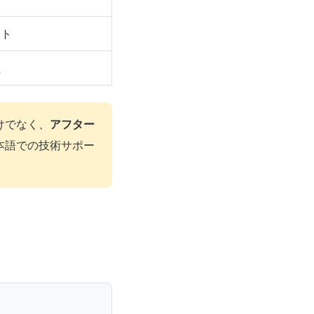
スト
性
けでなく、
アフター
本語での技術サポー