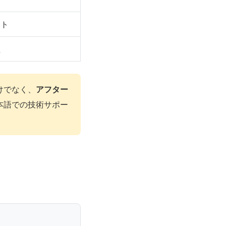
スト
性
けでなく、
アフター
本語での技術サポー