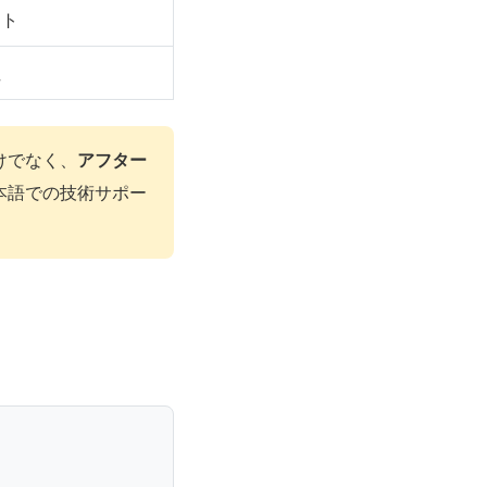
スト
性
けでなく、
アフター
本語での技術サポー