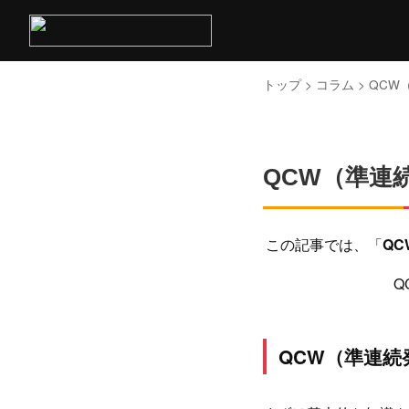
トップ
>
コラム
> QC
QCW（準連
この記事では、「
QC
Q
QCW（準連