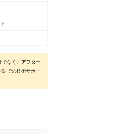
スト
性
けでなく、
アフター
本語での技術サポー