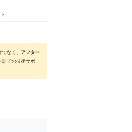
スト
性
けでなく、
アフター
本語での技術サポー