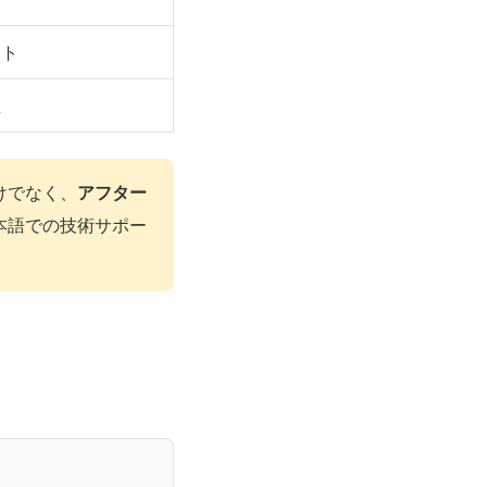
スト
性
けでなく、
アフター
本語での技術サポー