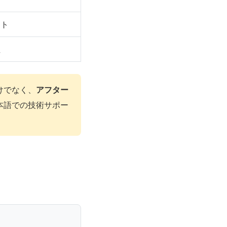
スト
性
けでなく、
アフター
本語での技術サポー