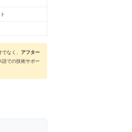
スト
性
けでなく、
アフター
本語での技術サポー