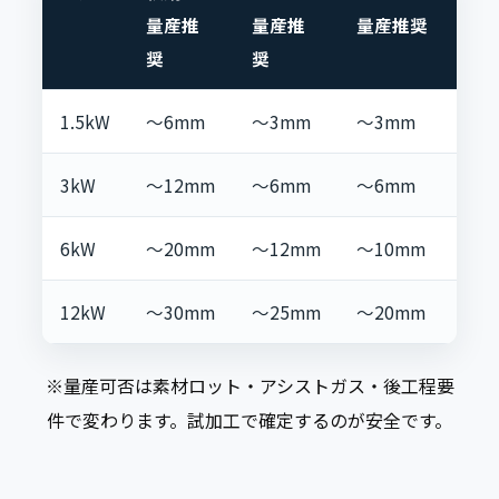
量産推
量産推
量産推奨
奨
奨
1.5kW
〜6mm
〜3mm
〜3mm
3kW
〜12mm
〜6mm
〜6mm
6kW
〜20mm
〜12mm
〜10mm
12kW
〜30mm
〜25mm
〜20mm
※量産可否は素材ロット・アシストガス・後工程要
件で変わります。試加工で確定するのが安全です。