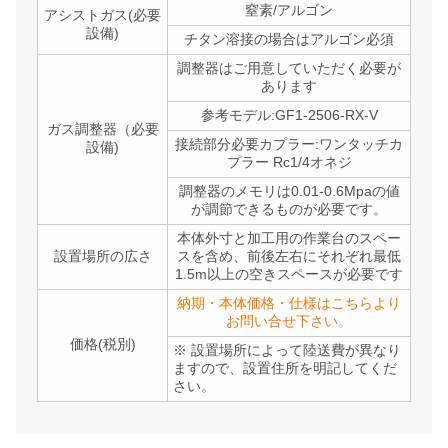
窒素/アルゴン
アシストガス(必要
設備)
チタン溶接の場合はアルゴン必須
調整器はご用意していただく必要が
あります
参考モデル:GF1-2506-RX-V
ガス調整器（必要
接続部分必要カプラー:ワンタッチカ
設備)
プラー Rc1/4オネジ
調整器のメモリは0.01-0.6Mpaの値
が調節できるものが必要です。
本体外寸と加工用の作業台のスペー
設置場所の広さ
スを含め、前後左右にそれぞれ最低
1.5m以上の空きスペースが必要です
納期・本体価格・仕様はこちらより
お問い合せ下さい。
価格(税別)
※ 設置場所によって陸送費が異なり
ますので、設置住所を明記してくだ
さい。