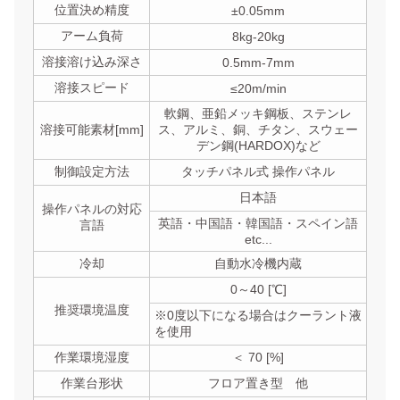
位置決め精度
±0.05mm
アーム負荷
8kg-20kg
溶接溶け込み深さ
0.5mm-7mm
溶接スピード
≤20m/min
軟鋼、亜鉛メッキ鋼板、ステンレ
溶接可能素材[mm]
ス、アルミ、銅、チタン、スウェー
デン鋼(HARDOX)など
制御設定方法
タッチパネル式 操作パネル
日本語
操作パネルの対応
英語・中国語・韓国語・スペイン語
言語
etc...
冷却
自動水冷機内蔵
0～40 [℃]
推奨環境温度
※0度以下になる場合はクーラント液
を使用
作業環境湿度
＜ 70 [%]
作業台形状
フロア置き型 他