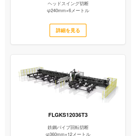
ヘッドスイング切断
φ240mm×6メートル
詳細を見る
FLGKS12036T3
鉄鋼パイプ回転切断
φ360mm×12メートル