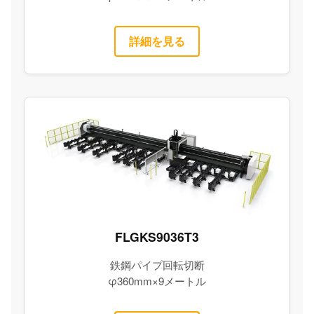
詳細を見る
FLGKS9036T3
鉄鋼パイプ回転切断
φ360mm×9メートル