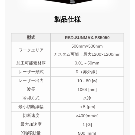
製品仕様
型式
RSD-SUNMAX-PS5050
500mm×500mm
ワークエリア
カスタム可能：最大1200×1200mm
加工可能素材厚
0.01～50mm
レーザー形式
IR（赤外線）
レーザー出力
10 - 80 [w]
波長
1064 [nm]
冷却方式
水冷
最小切断線幅
＜5 [μm]
切断速度
>400[mm/s]
最大加速度
1 [G]
X軸移動量
500 [mm]