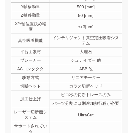
Y軸移動量
500 [mm]
Z軸移動量
50 [mm]
X/Y軸位置決め精
≤±3[μm]
度
インテリジェント真空定圧吸着シス
真空吸着機能
テム
平台面素材
大理石
ブレーカー
シュナイダー 他
ACコンタクタ
ABB 他
駆動方式
リニアモーター
切断ヘッド
ガラス切断ヘッド
ピコ秒の切断トレースのみ
加工仕上げ
パーツ分割には別途加熱行程が必要
レーザー切断機シ
UltraCut
ステム
サポートされてい
る