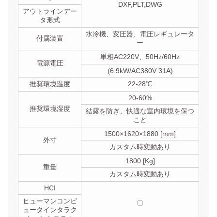
DXF,PLT,DWG
アウトラインデー
タ形式
水冷機、変圧器、電圧レギュレータ
付属装置
ー
単相AC220V、50Hz/60Hz
電源電圧
(6.9kW/AC380V 31A)
推奨環境温度
22-28℃
20-60%
推奨環境湿度
結露を防ぎ、快適な室内環境を保つ
こと
1500×1620×1880 [mm]
外寸
カスタム時変動あり
1800 [Kg]
重量
カスタム時変動あり
HCI
ヒューマンコンピ
〇
ュータインタラク