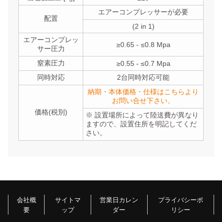
エアーコンプレッサーが必要
配置
(2 in 1)
エアーコンプレッ
≥0.65 - ≤0.8 Mpa
サー圧力
窒素圧力
≥0.55 - ≤0.7 Mpa
同時対応
2台同時対応可能
納期・本体価格・仕様はこちらより
お問い合せ下さい。
価格(税別)
※ 設置場所によって陸送費が異なり
ますので、設置住所を明記してくだ
さい。
会社概
サイトマ
営業日カレン
プライバシーポ
要
ップ
ダー
リシー