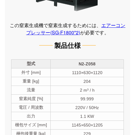
この窒素生成機で窒素生成するためには、
エアーコン
プレッサー(SG-F1800*2)
が必要です。
製品仕様
型式
N2-Z058
外寸 [mm]
1110×630×1120
重量 [kg]
204
流量
2 m³ / h
窒素純度 [%]
99.999
電圧 / 周波数
220V / 50Hz
出力
1.1 KW
梱包サイズ [mm]
1145×650×1205
梱包後重量 [kg]
229