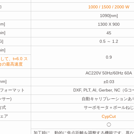
力
1000 / 1500 / 2000 W
1090[nm]
m]
1300 X 900
n]
45
G]
0.5 ～ 1.2
n]
0.9
して、t=6.0 ス
合の最高速度
AC220V 50Hz/60Hz 60A
m]
±0.03
フォーマット
DXF, PLT, AI, Gerber, NC（
ンサー)
自動キャリブレーションあ
方式
サーボモータ＋ボールねじ
ェア
CypCut
◯
加工時に、動的に焦点距離を調整する機能です。異な