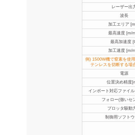
レーザー出
波長
加工エリア [m
最高速度 [m/mi
最高加速度 [
加工速度 [m/mi
例) 1500W機で窒素を使用
テンレスを切断する場
電源
位置決め精度[m
インポート対応ファイル
フォロー(倣いセ
プロッタ駆動
制御用ソフトウ