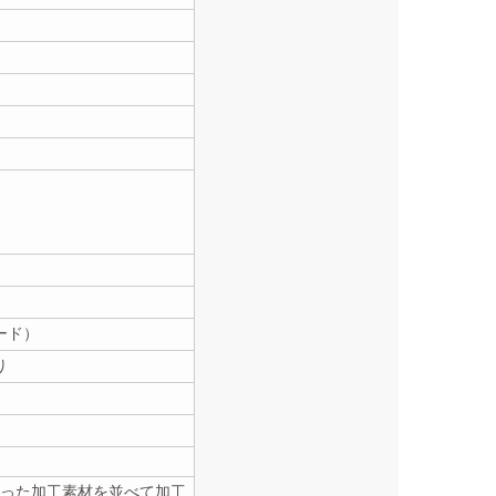
Gコード）
り
った加工素材を並べて加工