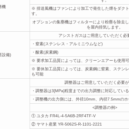
塵機
※ 排送風機はファンにより加工で発生した煙をダク
す。
オプションの集塵機はフィルターにより粉塵を除去し
を屋内排気します。
アシストガスはご用意していただく必
・窒素(ステンレス・アルミニウムなど)
・酸素(炭素鋼)
要設備)
※ 要求加工品質によっては、クリーンエアーも使用
※ 要休加工品質によっては、炭素鋼に窒素、ステン
も可能
調整器はご用意していただく必要が
・調整器は3[MPa]程度までの出力調整に対応してい
・調整機の出力側には、外径10mm、内径7.5mmのホ
<調整器の例>
① ユタカ FR4L-4-5A6B-2RF4TF-V
② ヤマト産業 YR-5062S-R-1101-2221