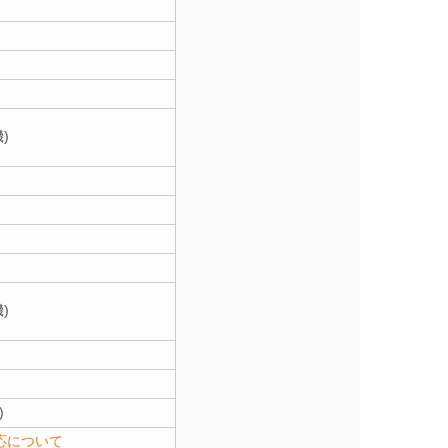
)
)
)
応について