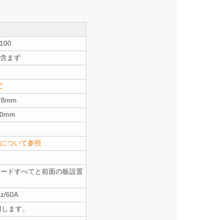
100
含まず
て
8mm
0mm
について参照
レードすべてと前面の板設置
z/60A
用します。