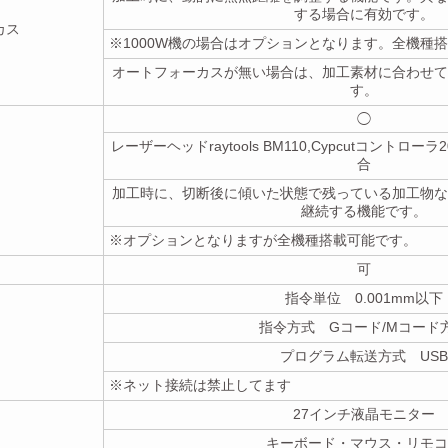
する場合に有効です。
カス
※1000W機の場合はオプションとなります。全機種
オートフォーカスが無い場合は、加工素材に合わせて
す。
◯
レーザーヘッドraytools BM110,Cypcutコントローラ20
合
加工時に、切断後に傾いた状態で残っている加工物な
継続する機能です。
※オプションとなりますが全機種搭載可能です。
可
指令単位 0.001mm以下
指令方式 Gコード/Mコード
プログラム転送方式 USB
※ネット接続は禁止してます
27インチ液晶モニター
キーボード・マウス・リモコ