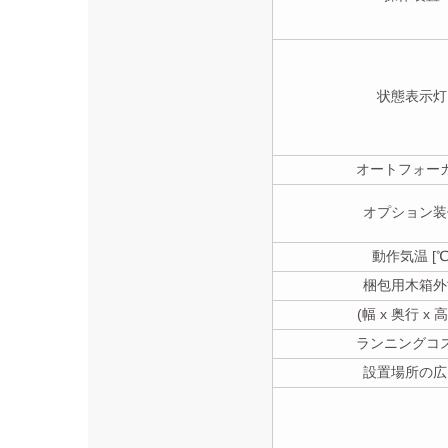
状態表示灯
オートフォー
オプション装
動作気温 [℃
梱包用木箱外
(幅 x 奥行 x 
ランニングコ
設置場所の広