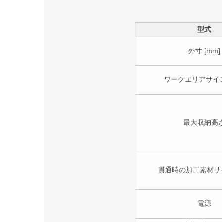
型式
外寸 [mm]
ワークエリアサイズ 
最大収納高
貫通時の加工素材サイ
電源