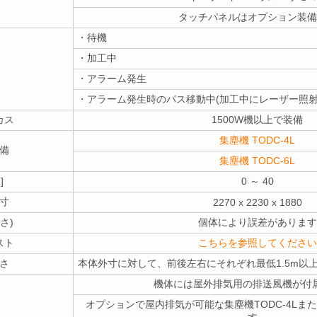
タッチパネルはオプション装備
・待機
・加工中
・アラーム発生
・アラーム発生時のパス移動中(加工中にレーザー照射
カス
1500W機以上で装備
集塵機 TODC-4L
備
集塵機 TODC-6L
]
0 ～ 40
寸
2270 x 2230 x 1880
高さ)
個体により誤差があります
スト
こちらを参照してください
さ
本体外寸に対して、前後左右にそれぞれ最低1.5m以
機体には屋外排気用の排送風機が付
オプションで屋内排気が可能な集塵機TODC-4Lまた
す。