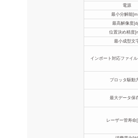
電源
最小分解能[m
最高解像度[dp
位置決め精度[m
最小成型文
インポート対応ファイル
プロッタ駆動
最大データ保
レーザー管寿命[
消費電力[W