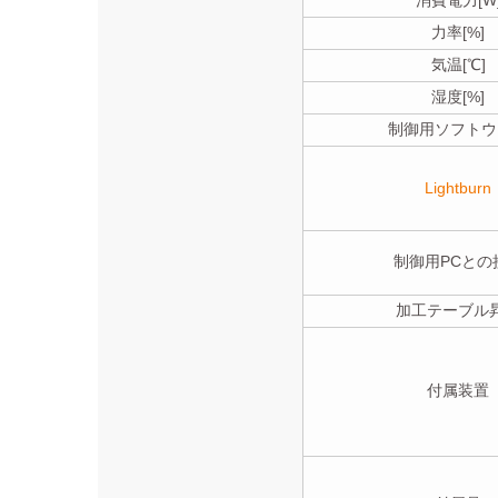
力率[%]
気温[℃]
湿度[%]
制御用ソフトウ
Lightburn
制御用PCとの
加工テーブル
付属装置