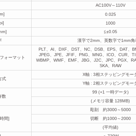
AC100V～110V
m]
0.025
i]
1000
m]
≦±0.05
字
漢字で2mm、英数字で1mm角
PLT、AI、DXF、DST、NC、DSB、EPS、DAT、B
JPEG、JPE、JFIF、PNG、MNG、ICO、CUR、T
フォーマット
WBMP、WMF、EMF、JBG、J2C、JPC、PGX、R
SKA、RAW
X軸 : 3相ステッピングモー
方式
Y軸 : 2相ステッピングモー
99 (+1 一時データ)
存数
(メモリ容量 128MB)
彫刻 約3000～5000
時間]
切断 約1000～2000
(平均値)
]
＜ 720W