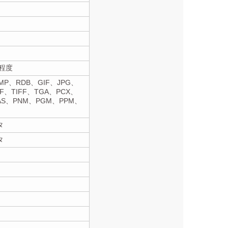
程度
MP、RDB、GIF、JPG、
IF、TIFF、TGA、PCX、
AS、PNM、PGM、PPM、
タ
タ