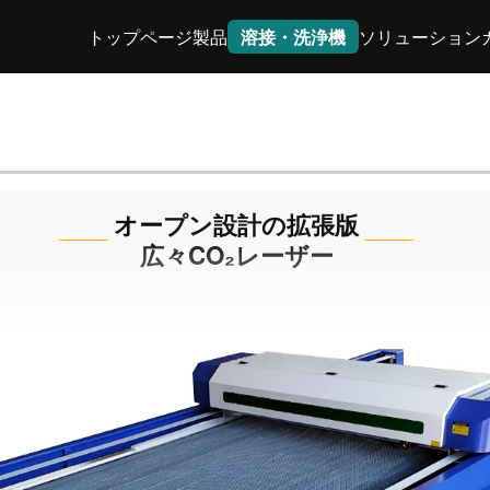
トップページ
製品
溶接・洗浄機
ソリューション
オープン設計の拡張版
広々CO₂レーザー