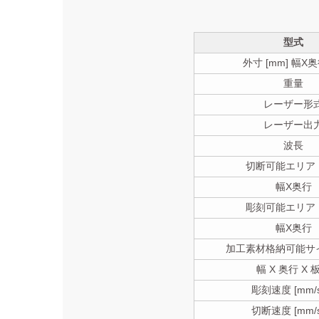
型式
外寸 [mm] 幅X
重量
レーザー形
レーザー出
波長
切断可能エリア [
幅X奥行
彫刻可能エリア [
幅X奥行
加工素材格納可能サイズ
幅 X 奥行 X 
彫刻速度 [mm/s
切断速度 [mm/s