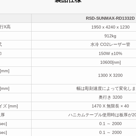
RSD-SUNMAX-RD1332D
奥行X高
1950 x 4240 x 1230
912kg
式
水冷 CO2レーザー管
力
150W ±10%
10600[nm]
mm]
1300 X 3200
mm]
幅は彫刻速度によって変化しま
奥行き 3200
 [mm]
1470 X 無限長 × 40
板厚
ハニカムテーブル使用時は板厚が2
ec]
0.1 ～ 2000
ec]
0.1 ～ 2000