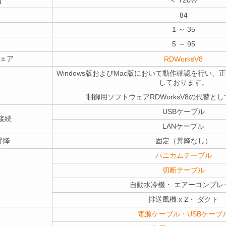
84
1 ～ 35
5 ～ 95
ェア
RDWorksV8
Windows版およびMac版において動作確認を行い
しております。
制御用ソフトウェアRDWorksV8の代替と
USBケーブル
接続
LANケーブル
昇降
固定（昇降なし）
ハニカムテーブル
切断テーブル
自動水冷機・ エアーコンプレ
排送風機 x 2・ ダクト
電源ケーブル・USBケーブ