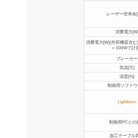
レーザー管寿命[
消費電力[W
消費電力[W](外部機器含む)
= 100Wで計
ブレーカー
気温[℃]
湿度[%]
制御用ソフトウ
Lightburn
制御用PCとの
加工テーブル