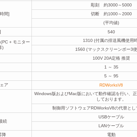
彫刻 約3000～5000
時間]
切断 約1000～2000
(平均値)
]
540
1310 (付属の排送風機使用時
(PC + モニター
算)
1560 (マックスクリーンボー3使
100V 20A定格 推奨
1 ～ 35
5 ～ 95
ェア
RDWorksV8
Windows版およびMac版において動作確認を行い
しております。
制御用ソフトウェアRDWorksV8の代替と
USBケーブル
接続
LANケーブル
昇降
電動