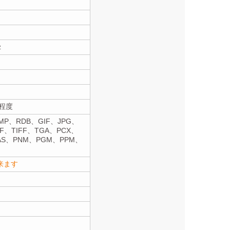
z
程度
MP、RDB、GIF、JPG、
IF、TIFF、TGA、PCX、
AS、PNM、PGM、PPM、
来ます