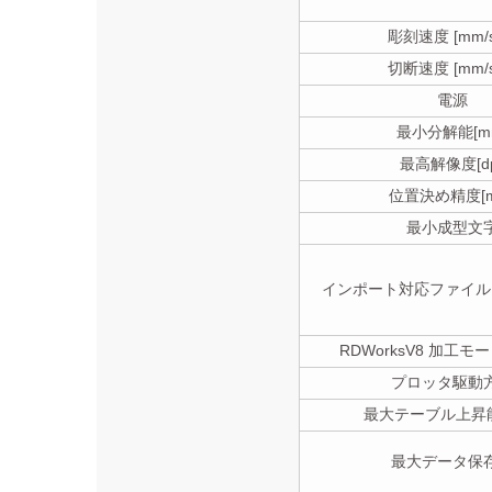
彫刻速度 [mm/s
切断速度 [mm/s
電源
最小分解能[m
最高解像度[dp
位置決め精度[m
最小成型文
インポート対応ファイル
RDWorksV8 加工
プロッタ駆動
最大テーブル上昇能力
最大データ保