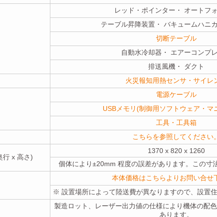
レッド・ポインター・ オートフ
テーブル昇降装置・ バキュームハニ
切断テーブル
自動水冷却器・ エアーコンプ
排送風機・ ダクト
火災報知用熱センサ・サイレ
電源ケーブル
USBメモリ(制御用ソフトウェア・マ
工具・工具箱
こちらを参照してください
1370 x 820 x 1260
行 x 高さ)
個体により±20mm 程度の誤差があります。この
本体価格はこちらよりお問い合せ
※ 設置場所によって陸送費が異なりますので、設置
製造ロット、レーザー出力値の仕様により機体の配色
あります。