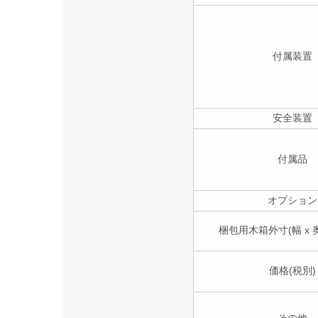
付属装置
安全装置
付属品
オプション
梱包用木箱外寸(幅 x 奥
価格(税別)
その他