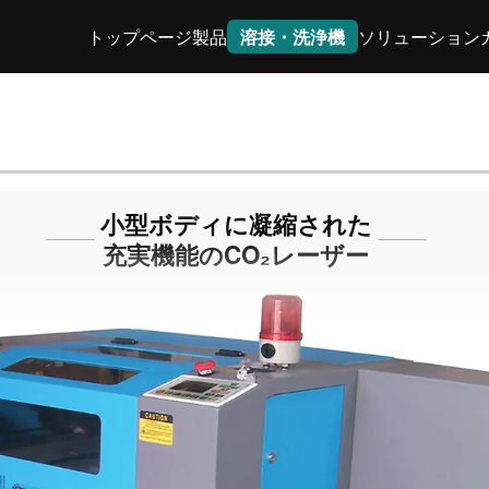
トップページ
製品
溶接・洗浄機
ソリューション
小型ボディに凝縮された
充実機能のCO₂レーザー