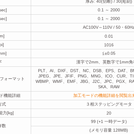
厚み: 40(切断) / 30(彫刻)
ec]
0.1 ～ 2000
ec]
0.1 ～ 2000
AC100V～110V / 50・60H
m]
0.01
i]
1016
m]
≦±0.05
字
漢字で2mm、英数字で1mm角
PLT、AI、DXF、DST、NC、DSB、EPS、DAT、B
JPEG、JPE、JFIF、PNG、MNG、ICO、CUR、T
フォーマット
WBMP、WMF、EMF、JBG、J2C、JPC、PGX、R
SKA、RAW
モード機能詳細
加工モードの機能詳細を閲覧出
方式
３相ステッピングモータ
[kg]
20
99 (+1 一時データ)
存数
(メモリ容量 128MB)