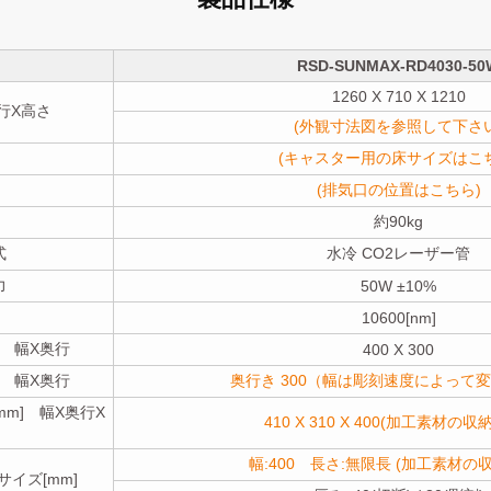
RSD-SUNMAX-RD4030-50
1260 X 710 X 1210
奥行X高さ
(外観寸法図を参照して下さい
(キャスター用の床サイズはこち
(排気口の位置はこちら)
約90kg
式
水冷 CO2レーザー管
力
50W ±10%
10600[nm]
] 幅X奥行
400 X 300
] 幅X奥行
奥行き 300（幅は彫刻速度によって
m] 幅X奥行X
410 X 310 X 400(加工素材の収
幅:400 長さ:無限長 (加工素材の収
イズ[mm]