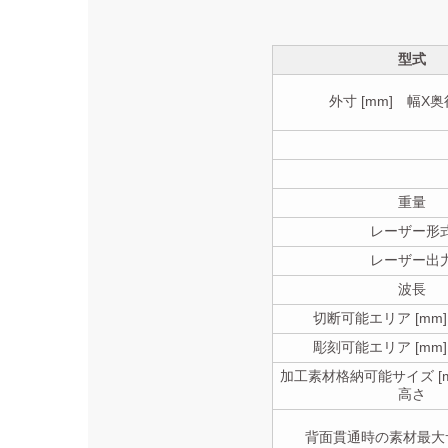
型式
外寸 [mm] 幅X
重量
レーザー形
レーザー出
波長
切断可能エリア [mm
彫刻可能エリア [mm
加工素材格納可能サイズ [m
高さ
背面貫通時の素材最大サ