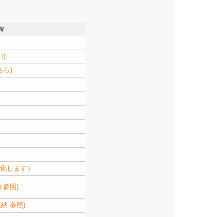
W
)
ら)
変化します）
納 参照)
納 参照)